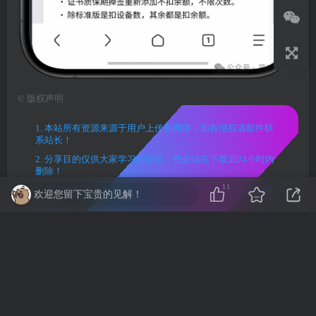
©
版权声明
1. 本站所有资源来源于用户上传和网络，如有侵权请邮件联
系站长！
2. 分享目的仅供大家学习和交流，您必须在下载后24小时内
删除！
11
3. 不得使用于非法商业用途，不得违反国家法律。否则后果
欢迎您留下宝贵的见解！
自负！
4. 本站提供的源码、模板、插件等等其他资源，都不包含技
术服务请大家谅解！
5. 如有链接无法下载、失效或广告，请联系管理员处理！
6. 本站资源售价只是赞助，收取费用仅维持本站的日常运营
所需！