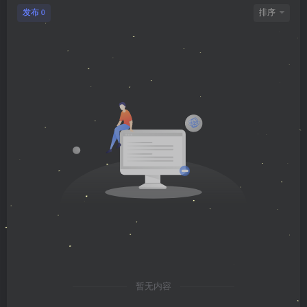
发布
排序
0
暂无内容