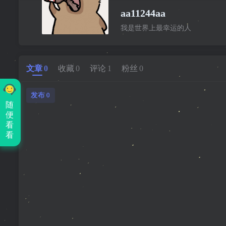
aa11244aa
我是世界上最幸运的人
文章
0
收藏
0
评论
1
粉丝
0
发布
0
随
便
看
看