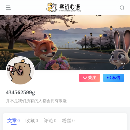
关注
私信
434562599g
并不是我们所有的人都会拥有浪漫
文章
0
收藏
0
评论
0
粉丝
0