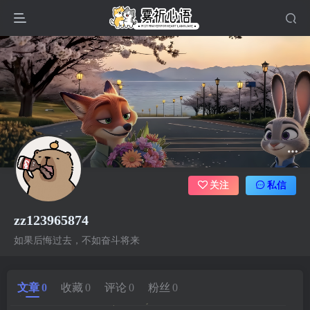
关注
私信
zz123965874
如果后悔过去，不如奋斗将来
文章
0
收藏
0
评论
0
粉丝
0