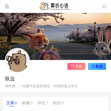
关注
私信
玖云
有时候，一点微不足道的肯定，对我却意义非凡
文章
0
收藏
0
评论
2
粉丝
0