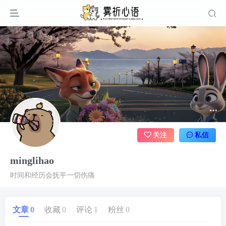
关注
私信
minglihao
时间和经历会抚平一切伤痛
文章
0
收藏
0
评论
1
粉丝
0